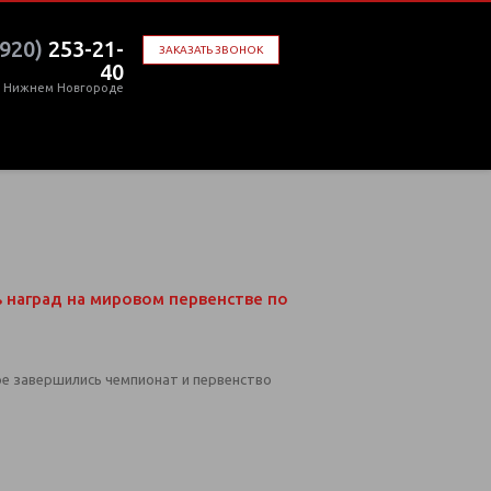
(920)
253-21-
ЗАКАЗАТЬ ЗВОНОК
40
в Нижнем Новгороде
 наград на мировом первенстве по
ре завершились чемпионат и первенство