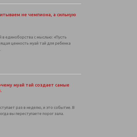
питываем не чемпиона, а сильную
 в единоборства с мыслью: «Пусть
оящая ценность муай тай для ребенка
.
почему муай тай создает самые
.
ступает раз в неделю, и это событие. В
когда вы переступаете порог зала.