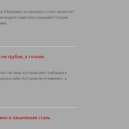
 «Пиранье», но прогресс стоит на месте?
 не видите заветного рельефа? Скорее
ливе.
 не грубая, а точная.
тво. Не сила, которая рвёт рубашки и
ерена в себе. Которая не утяжеляет, а
ино и закалённая сталь.