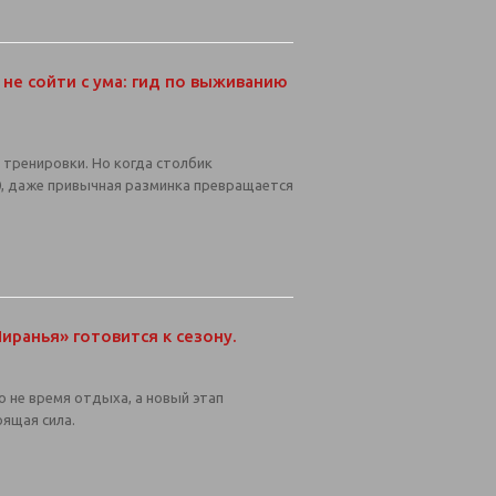
 не сойти с ума: гид по выживанию
 тренировки. Но когда столбик
0, даже привычная разминка превращается
Пиранья» готовится к сезону.
 не время отдыха, а новый этап
оящая сила.