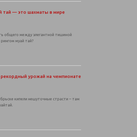
й тай — это шахматы в мире
ть общего между элегантной тишиной
рингом муай тай?
и рекордный урожай на чемпионате
оябрьске кипели нешуточные страсти – там
уайтай.