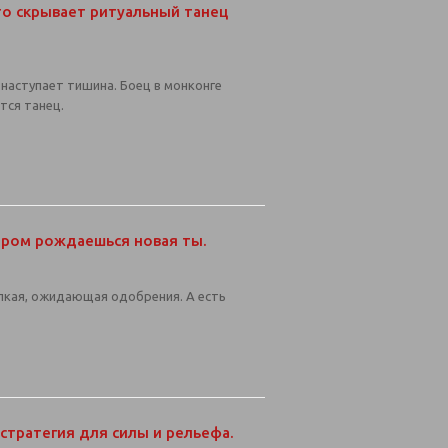
Что скрывает ритуальный танец
наступает тишина. Боец в монконге
ется танец.
тором рождаешься новая ты.
упкая, ожидающая одобрения. А есть
 стратегия для силы и рельефа.