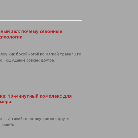
шный зал: почему сезонные
сихологии.
лоу-кик босой ногой по мягкой траве? Это
во - ощущение совсем другое.
ске: 10-минутный комплекс для
мера.
нг… И тихий голос внутри: «А вдруг я
 зале?»