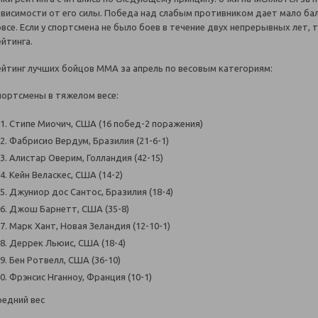
ависимости от его силы. Победа над слабым противником дает мало бал
овсе. Если у спортсмена не было боев в течение двух непрерывных лет, 
ейтинга.
ейтинг лучших бойцов ММА за апрель по весовым категориям:
портсмены в тяжелом весе:
Стипе Миочич, США (16 побед-2 поражения)
Фабрисио Вердум, Бразилия (21-6-1)
Алистар Оверим, Голландия (42-15)
Кейн Веласкес, США (14-2)
Джуниор дос Сантос, Бразилия (18-4)
Джош Барнетт, США (35-8)
Марк Хант, Новая Зеландия (12-10-1)
Деррек Льюис, США (18-4)
Бен Ротвелл, США (36-10)
Фрэнсис Нганноу, Франция (10-1)
редний вес