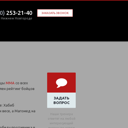
0)
253-21-40
ЗАКАЗАТЬ ЗВОНОК
в Нижнем Новгороде
йцы
ММА
со всех
влен рейтинг бойцов
ЗАДАТЬ
ВОПРОС
е: Хабиб
 весе, а Магомед на
Наши тренера
ответят на любой
интересующий
победу противника в
вопрос по услуге