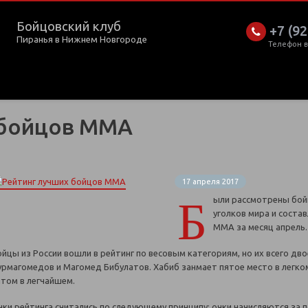
Бойцовский клуб
+7 (92
Пиранья в Нижнем Новгороде
Телефон 
 бойцов ММА
17 апреля 2017
Б
ыли рассмотрены бо
уголков мира и соста
ММА за месяц апрель.
ойцы из России вошли в рейтинг по весовым категориям, но их всего дво
урмагомедов и Магомед Бибулатов. Хабиб занмает пятое место в легком
ятом в легчайшем.
чки рейтинга считались по следующему принципу: очки начисляются за 