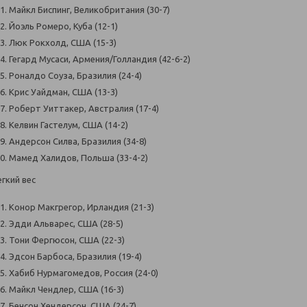
Майкл Биспинг, Великобритания (30-7)
Йоэль Ромеро, Куба (12-1)
Люк Рокхолд, США (15-3)
Гегард Мусаси, Армения/Голландия (42-6-2)
Роналдо Соуза, Бразилия (24-4)
Крис Уайдман, США (13-3)
Роберт Уиттакер, Австралия (17-4)
Келвин Гастелум, США (14-2)
Андерсон Силва, Бразилия (34-8)
Мамед Халидов, Польша (33-4-2)
гкий вес
Конор Макгрегор, Ирландия (21-3)
Эдди Альварес, США (28-5)
Тони Фергюсон, США (22-3)
Эдсон Барбоса, Бразилия (19-4)
Хабиб Нурмагомедов, Россия (24-0)
Майкл Чендлер, США (16-3)
Бенсон Хендерсон, США (24-7)