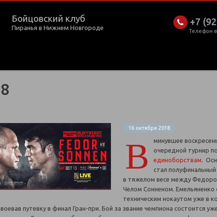
Бойцовский клуб
+7 (92
Пиранья в Нижнем Новгороде
Телефон 
08
16 октября 2018
В
минувшее воскресен
очередной турнир п
единоборствам
. Ос
стал полуфинальный 
в тяжелом весе между Федоро
Челом Сонненом. Емельяненко
техническим нокаутом уже в ко
авоевав путевку в финал Гран-при. Бой за звание чемпиона состоится уж