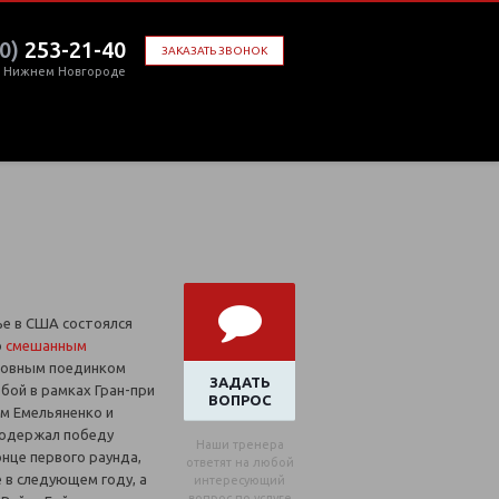
0)
253-21-40
ЗАКАЗАТЬ ЗВОНОК
в Нижнем Новгороде
ье в США состоялся
о
смешанным
новным поединком
ЗАДАТЬ
бой в рамках Гран-при
ВОПРОС
м Емельяненко и
 одержал победу
Наши тренера
нце первого раунда,
ответят на любой
е в следующем году, а
интересующий
вопрос по услуге