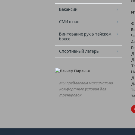
с
Вакансии
И
СМИ о нас
Ф
Б
Бинтование рук в тайском
Ч
боксе
А
Г
Спортивный лагерь
Д
Д
Т
Н
Д
Мы предлагаем максимально
Д
комфортные условия для
Э
тренировок.
З