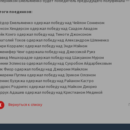
оперником Емельяненко будет победитель предыдущего полуфинала — 
тоги поединков:
ёдор Емельяненко одержал победу над Чейлом Сонненом
енсон Хендерсон одержал победу над Саадом Авадом
ейк Конго одержал победу над Тимоти Джонсоном
натолий Токов одержал победу над Александром Шлеменко
енри Корралес одержал победу над Энди Мэйном
женифер Ченг одержала победу над Джессикой Руиз
авид Мешхорадзе одержал победу над Шакуаном Муром
омми Эспиноза одержал победу над Сухробом Айдарбековым
ик Фиор одержал победу над Джероми Майклом
жереми Пуглиа одержал победу над Эриком Олсеном
еннис Бузукжа одержал победу над Райаном Кастро
ндрюс Родригес одержал победу над Майком Диорио
аррух Адашев одержал победу над Кристианом Мединой
Вернуться к списку