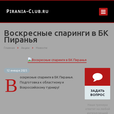
Воскресные спаринги в БК
Пиранья
Главная
Акции
Новости
12 января 2025
В
оскресные спаринги в БК Пиранья.
Подготовка к областному и
Всероссийскому турниру!
ЗАДАТЬ
ВОПРОС
Наши тренера
ответят на любой
интересующий