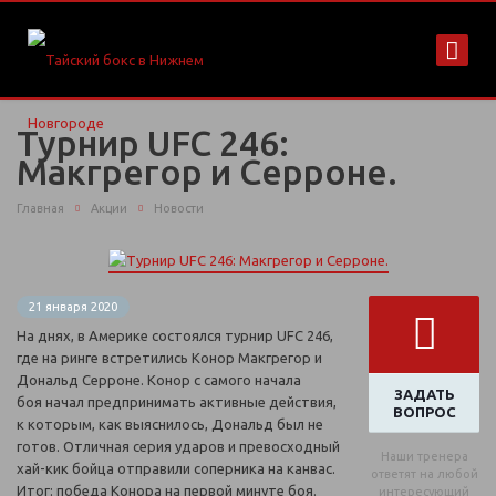
Турнир UFC 246:
Макгрегор и Серроне.
Главная
Акции
Новости
21 января 2020
На днях, в Америке состоялся турнир UFC 246,
где на ринге встретились Конор Макгрегор и
Дональд Серроне. Конор с самого начала
ЗАДАТЬ
боя начал предпринимать активные действия,
ВОПРОС
к которым, как выяснилось, Дональд был не
готов. Отличная серия ударов и превосходный
Наши тренера
хай-кик бойца отправили соперника на канвас.
ответят на любой
Итог: победа Конора на первой минуте боя.
интересующий