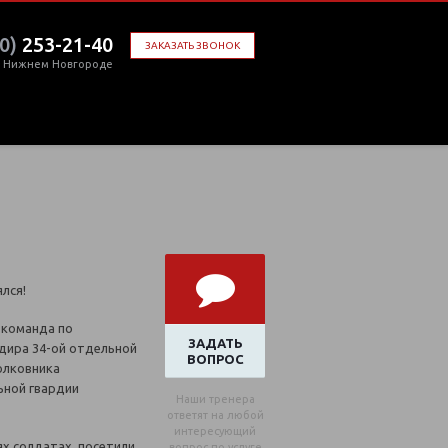
0)
253-21-40
ЗАКАЗАТЬ ЗВОНОК
в Нижнем Новгороде
лся!
 команда по
ЗАДАТЬ
дира 34-ой отдельной
ВОПРОС
олковника
ьной гвардии
Наши тренера
ответят на любой
интересующий
х солдатах, посетили
вопрос по услуге