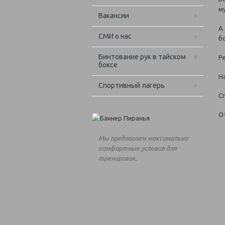
му
Вакансии
А
СМИ о нас
б
Бинтование рук в тайском
Р
боксе
Н
Спортивный лагерь
С
О
Мы предлагаем максимально
комфортные условия для
тренировок.