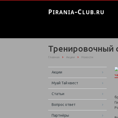
Тренировочный с
Главная
Акции
Новости
Акции
Муай Тай квест
Статьи
б
Г
Вопрос ответ
Р
Партнёры
В