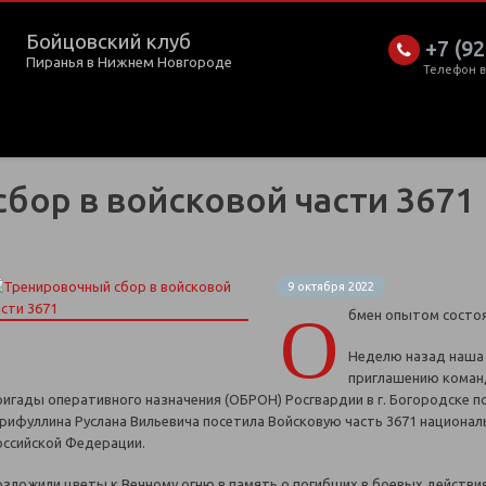
Бойцовский клуб
+7 (92
Пиранья в Нижнем Новгороде
Телефон 
бор в войсковой части 3671
9 октября 2022
О
бмен опытом состоя
Неделю назад наша
приглашению коман
ригады оперативного назначения (ОБРОН) Росгвардии в г. Богородске п
арифуллина Руслана Вильевича посетила Войсковую часть 3671 национал
оссийской Федерации.
озложили цветы к Вечному огню в память о погибших в боевых действия