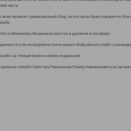
зей части.
 также провели тренировочный сбор, на котором были спаринги по боксу
орьбе.
ебята обменялись бесценным опытом в дружной атмосфере.
адеемся это не последняя встреча нашего бойцовского клуба с команд
пасибо за тёплый приём и обмен подарками!
тдельное спасибо Капитану Рамазанову Рагиму Наримановичу за органи