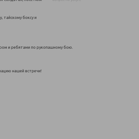
, тайскому боксу и
иром и ребятами по рукопашному бою.
зацию нашей встречи!