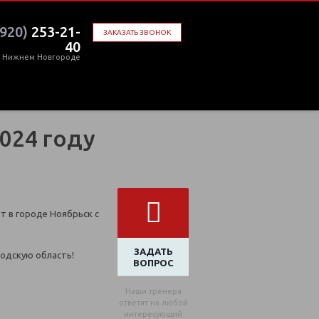
(920)
253-21-
ЗАКАЗАТЬ ЗВОНОК
40
в Нижнем Новгороде
024 году
т в городе Ноябрьск с
ЗАДАТЬ
родскую область!
ВОПРОС
Наши тренера
ответят на любой
интересующий