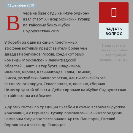
12 декабря 2019
В
чера на базе отдыха «Изумрудное»
взял старт ХIII всероссийский турнир
по тайскому боксу «Кубок
ЗАДАТЬ
Содружества» 2019.
ВОПРОС
В борьбу за один из самых престижных
Наши тренера
трофеев вступили представители более чем
ответят на любой
двадцати регионов России, среди которых
интересующий
команды Московской и Ленинградской
вопрос по услуге
областей, Санкт-Петербурга, Владимира,
Иваново, Кирова, Калининграда, Тулы, Тюмени,
Омска, республики Башкортостан, Ханты-Мансийского
автономного округа, Севастополя, и, конечно, сборная
Нижегородской области. Дебютировали на «Кубке Содружества»
и тайбоксеры из Абхазии.
Дорогих гостей по традиции с хлебом и солью встречали русские
красавицы, а открывали турнир прославленные нижегородские
чемпионы среди профессионалов Артем Пашпорин, Евгений
Воронцов и Александр Скворцов.