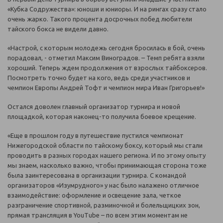
«Кубка Содружества»: юноши и юниоры. И на рингах сразу стало
очень жарко. Такого процента досрочных побед любители
тайского бокса не видели давно.
«Настрой, с которым молодежь сегодня бросилась в бой, очень
порадовал, - отметил Максим Виноградов. – Темп ребята взяли
хороший. Теперь ждем продолжения от взрослых тайбоксеров.
Посмотреть точно будет на кого, ведь среди участников и
чемпион Европы Андрей Тофт и чемпион мира Иван Григорьев!»
Остался доволен главный организатор турнира и новой
площадкой, которая наконец-то получила боевое крещение.
«Еще в прошлом году в путешествие пустился чемпионат
Нижегородской области по тайскому боксу, который мы стали
проводить в разных городах нашего региона. И по этому опыту
мы знаем, насколько важно, чтобы принимающая сторона тоже
была заинтересована в организации турнира. С командой
организаторов «Изумрудного» у нас было налажено отличное
взаимодействие: оформление и освещение зала, четкое
разграничение спортивной, разминочной и болельщицких зон,
прямая трансляция в YouTube – по всем этим моментам не