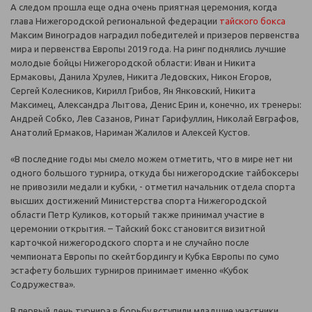
А следом прошла еще одна очень приятная церемония, когда
глава Нижегородской региональной федерации
тайского бокса
Максим Виноградов наградил победителей и призеров первенства
мира и первенства Европы 2019 года. На ринг поднялись лучшие
молодые бойцы Нижегородской области: Иван и Никита
Ермаковы, Данила Хрулев, Никита Ледовских, Никон Егоров,
Сергей Колесников, Кирилл Грибов, Ян Янковский, Никита
Максимец, Александра Лытова, Денис Ерин и, конечно, их тренеры:
Андрей Собко, Лев Сазанов, Ринат Гарифуллин, Николай Евграфов,
Анатолий Ермаков, Нариман Жалилов и Алексей Кустов.
«В последние годы мы смело можем отметить, что в мире нет ни
одного большого турнира, откуда бы нижегородские тайбоксеры
не привозили медали и кубки, - отметил начальник отдела спорта
высших достижений Министерства спорта Нижегородской
области Петр Куликов, который также принимал участие в
церемонии открытия. – Тайский бокс становится визитной
карточкой нижегородского спорта и не случайно после
чемпионата Европы по скейтбордингу и Кубка Европы по сумо
эстафету больших турниров принимает именно «Кубок
Содружества».
В первый день турнира в борьбу вступили младшие участники