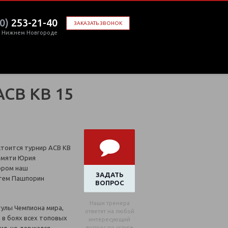
0)
253-21-40
ЗАКАЗАТЬ ЗВОНОК
в Нижнем Новгороде
ACB KB 15
стоится турнир АСВ КВ
 памяти Юрия
ором наш
ЗАДАТЬ
тем Пашпорин
ВОПРОС
Наши тренера
тулы Чемпиона мира,
ответят на любой
л в боях всех топовых
интересующий
вопрос по услуге