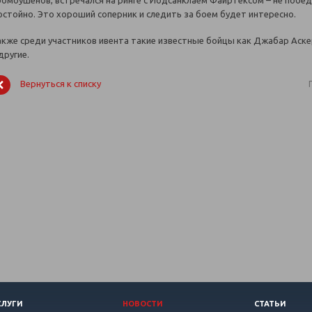
ромоушенов, встречался на ринге с Йодсанклаем Фаиртексом – не побед
остойно. Это хороший соперник и следить за боем будет интересно.
акже среди участников ивента такие известные бойцы как Джабар Аске
другие.
Вернуться к списку
СЛУГИ
НОВОСТИ
СТАТЬИ