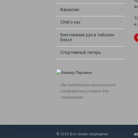
п
д
Вакансии
Т
СМИ о нас
и 
Бинтование рук в тайском
боксе
Спортивный лагерь
Мы предлагаем максимально
комфортные условия для
тренировок.
© 2026 Все права защищены.
У