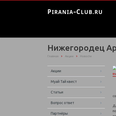
Нижегородец Ар
Главная
Акции
Новости
Акции
Муай Тай квест
Статьи
с
Вопрос ответ
Д
п
Партнёры