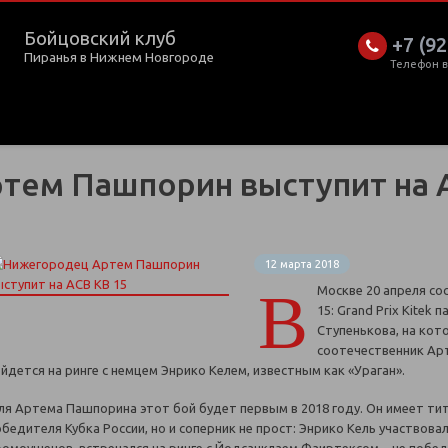
Бойцовский клуб
+7 (92
Пиранья в Нижнем Новгороде
Телефон 
тем Пашпорин выступит на 
12 марта 2018
В
Москве 20 апреля со
15: Grand Prix Kitek
Ступенькова, на кот
соотечественник Ар
ойдется на ринге с немцем Энрико Келем, известным как «Ураган».
ля Артема Пашпорина этот бой будет первым в 2018 году. Он имеет ти
обедителя Кубка России, но и соперник не прост: Энрико Кель участвова