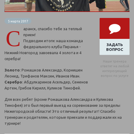
5 марта 2017
С
аранск, спасибо тебе за теплый
прием!
Подводим итоги: наша команда
ЗАДАТЬ
федерального клуба Пиранья -
ВОПРОС
Нижний Новгород завоевала 4 золота и 4
серебра!
Наши тренера
ответят на любой
Золото
: Ромашков Александр, Корнишен
интересующий
Леонид, Трифанов Максим, Иванов Иван.
вопрос по услуге
Серебро
: Абдулкаримов Асельдер, Семенов
Артем, Грибов Кирилл, Куликов Тимофей.
Для всех ребят (кроме Ромашкова Александра и Куликова
Тимофея) это был первый выезд на соревнование за пределы
Нижегородской области! Это отличный результат! Спасибо
тренерам и родителям, которые приехали и поддержали их на
турнире!