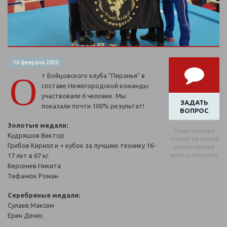
10 февраля 2020
О
т Бойцовского клуба "Пиранья" в
составе Нижегородской команды
участвовали 6 человек. Мы
ЗАДАТЬ
показали почти 100% результат!
ВОПРОС
Золотые медали:
Наши тренера
Кудряшов Виктор
ответят на любой
Грибов Кирилл и + кубок за лучшию технику 16-
интересующий
17 лет в 67 кг
вопрос по услуге
Берсенев Никита
Тифанюк Роман
Серебряные медали:
Сулаев Максим
Ерин Денис