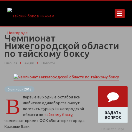
Чемпионат
Нижегородской области
по тайскому боксу
Главная
Акции
Новости
5 октября 2018
В
первые выходные октября все
любители единоборств смогут
посетить турнир Нижегородской
ЗАДАТЬ
области по
тайскому боксу
,
ВОПРОС
чемпионат примет ФОК «Богатырь» города
Красные Баки.
Наши тренера