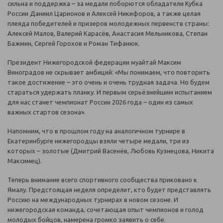
сильна и поддержка – за медали поборются обладатели Кубка
России Даниил Царионов и Алексей Никифоров, а также целая
плеяда победителей и призеров молодежных первенств страны:
Алексей Малов, Валерий Карасёв, Анастасия Мельникова, Степан
Бажмин, Сергей Горохов и Роман Тифанюк.
Президент Нижегородской федерации муайтай Максим
Виноградов не скрывает амбиций: «Мы понимаем, что повторить
такое достижение – это очень и очень трудная задача. Но будем
стараться удержать планку. И первым серьёзнейшим испытанием
для нас станет чемпионат России 2026 года – один из самых
важных стартов сезона».
Напомним, что в прошлом году на аналогичном турнире в
Екатеринбурге нижегородцы взяли четыре медали, три из
которых – золотые (Дмитрий Васенёв, Любовь Кузнецова, Никита
Максимец).
Теперь внимание всего спортивного сообщества приковано к
Ямалу. Предстоящая неделя определит, кто будет представлять
Россию на международных турнирах в новом сезоне. И
нижегородская команда, сочетающая опыт чемпионов и голод
молодых бойцов, намерена громко заявить о себе.