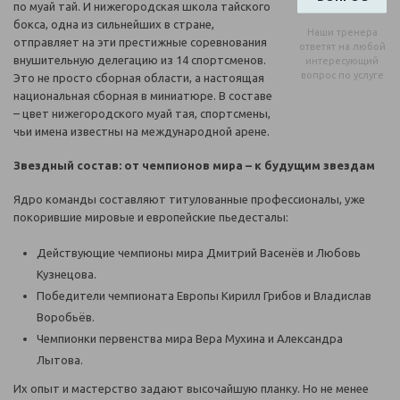
по муай тай. И нижегородская школа тайского
бокса, одна из сильнейших в стране,
Наши тренера
отправляет на эти престижные соревнования
ответят на любой
внушительную делегацию из 14 спортсменов.
интересующий
вопрос по услуге
Это не просто сборная области, а настоящая
национальная сборная в миниатюре. В составе
– цвет нижегородского муай тая, спортсмены,
чьи имена известны на международной арене.
Звездный состав: от чемпионов мира – к будущим звездам
Ядро команды составляют титулованные профессионалы, уже
покорившие мировые и европейские пьедесталы:
Действующие чемпионы мира Дмитрий Васенёв и Любовь
Кузнецова.
Победители чемпионата Европы Кирилл Грибов и Владислав
Воробьёв.
Чемпионки первенства мира Вера Мухина и Александра
Лытова.
Их опыт и мастерство задают высочайшую планку. Но не менее