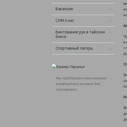
в
Вакансии
н
к
СМИ о нас
А
Бинтование рук в тайском
боксе
П
и
с
Спортивный лагерь
до
О
Ф
Мы предлагаем максимально
с
комфортные условия для
п
тренировок.
П
Ф
д
д