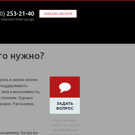
0)
253-21-40
ЗАКАЗАТЬ ЗВОНОК
в Нижнем Новгороде
то нужно?
роль в жизни многих
 поддерживать
 силу и выносливость,
строение. Однако
ЗАДАТЬ
ровок. Расскажем,
ВОПРОС
Наши тренера
ответят на любой
интересующий
исциплину. Когда вы
вопрос по услуге