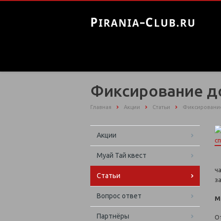
Фиксирование до
Главная
Акции
Статьи
Фиксирование
Акции
Муай Тай квест
ч
Статьи
з
Вопрос ответ
М
Партнёры
О