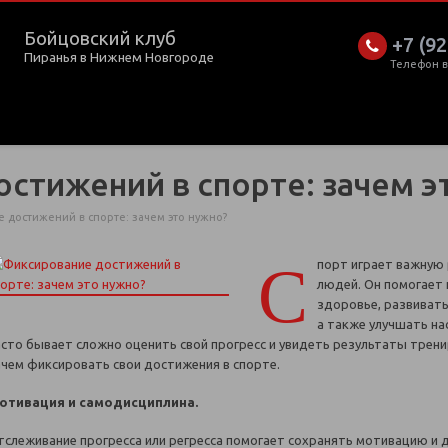
Бойцовский клуб
+7 (92
Пиранья в Нижнем Новгороде
Телефон 
стижений в спорте: зачем э
 достижений в спорте: зачем это нужно?
С
порт играет важную 
людей. Он помогает
здоровье, развивать
а также улучшать на
асто бывает сложно оценить свой прогресс и увидеть результаты трени
ачем фиксировать свои достижения в спорте.
отивация и самодисциплина.
тслеживание прогресса или регресса помогает сохранять мотивацию и д