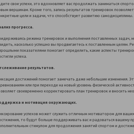
идите свои успехи, это вдохновляет вас продолжать заниматься спорто
овым вершинам. Кроме того, запись результатов тренировок позволяет
онкретные цели и задачи, что способствует развитию самодисциплины.
нализ прогресса.
ридерживаясь режима тренировок и выполнения поставленных задач, м
 видеть, насколько успешно вы продвигаетесь к поставленным целям. Р
 прошлыми показателями помогает определить, какие аспекты трениров
стигли успеха.
тслеживание результатов.
иксация достижений помогает замечать даже небольшие изменения. Эт
оревнованиям или при переходе на новый уровень физической активнос
озволяет своевременно корректировать план тренировок и вносить не
оддержка и мотивация окружающих.
иксирование успехов может служить отличным мотиватором для ваших д
остижения, то будут больше поддерживать вас и радоваться вашему 
ополнительным стимулом для продолжения занятий спортом и достиже